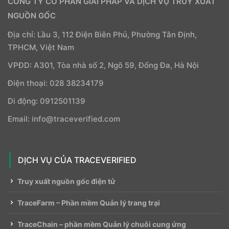
CÔNG TY CỔ PHẦN GIẢI PHÁP VÀ DỊCH VỤ TRUY XUẤT
NGUỒN GỐC
Địa chỉ: Lầu 3, 112 Điện Biên Phủ, Phường Tân Định,
TPHCM, Việt Nam
VPĐD: A301, Tòa nhà số 2, Ngõ 59, Đống Đa, Hà Nội
Điện thoại: 028 38234179
Di động: 0912501139
Email: info@traceverified.com
DỊCH VỤ CỦA TRACEVERIFIED
Truy xuất nguồn gốc điện tử
TraceFarm – Phần mềm Quản lý trang trại
TraceChain – phần mềm Quản lý chuỗi cung ứng