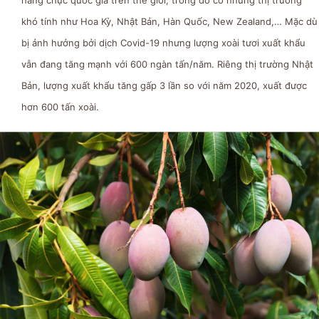
hàng chục quốc gia trên thế giới, trong đó có những thị trường
khó tính như Hoa Kỳ, Nhật Bản, Hàn Quốc, New Zealand,… Mặc dù
bị ảnh hưởng bởi dịch Covid-19 nhưng lượng xoài tươi xuất khẩu
vẫn đang tăng mạnh với 600 ngàn tấn/năm. Riêng thị trường Nhật
Bản, lượng xuất khẩu tăng gấp 3 lần so với năm 2020, xuất được
hơn 600 tấn xoài.