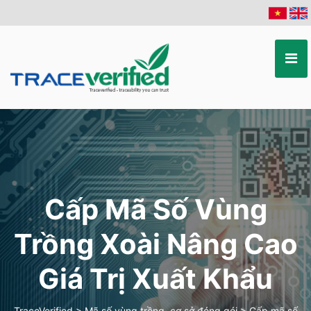
Cấp Mã Số Vùng
Trồng Xoài Nâng Cao
Giá Trị Xuất Khẩu
TraceVerified
>
Mã số vùng trồng, cơ sở đóng gói
>
Cấp mã số