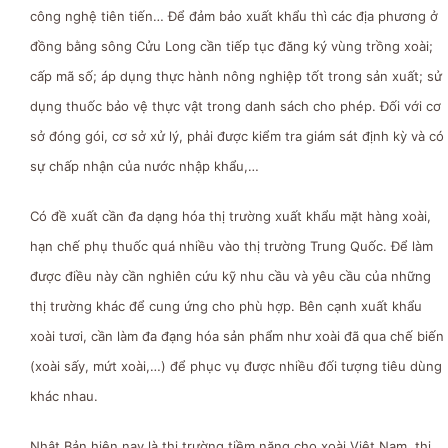
công nghệ tiên tiến… Để đảm bảo xuất khẩu thì các địa phương ở
đồng bằng sông Cửu Long cần tiếp tục đăng ký vùng trồng xoài;
cấp mã số; áp dụng thực hành nông nghiệp tốt trong sản xuất; sử
dụng thuốc bảo vệ thực vật trong danh sách cho phép. Đối với cơ
sở đóng gói, cơ sở xử lý, phải được kiểm tra giám sát định kỳ và có
sự chấp nhận của nước nhập khẩu,…
Có đề xuất cần đa dạng hóa thị trường xuất khẩu mặt hàng xoài,
hạn chế phụ thuốc quá nhiều vào thị trường Trung Quốc. Để làm
được điều này cần nghiên cứu kỹ nhu cầu và yêu cầu của những
thị trường khác để cung ứng cho phù hợp. Bên cạnh xuất khẩu
xoài tươi, cần làm đa đạng hóa sản phẩm như xoài đã qua chế biến
(xoài sấy, mứt xoài,…) để phục vụ được nhiều đối tượng tiêu dùng
khác nhau.
Nhật Bản hiện nay là thị trường tiềm năng cho xoài Việt Nam, thị