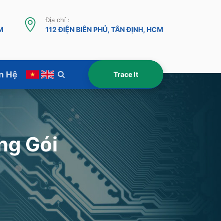
Địa chỉ :
M
112 ĐIỆN BIÊN PHỦ, TÂN ĐỊNH, HCM
n Hệ
ng Gói