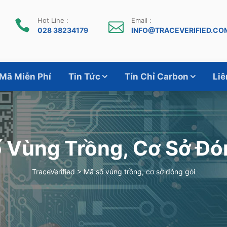
Hot Line :
Email :
028 38234179
INFO@TRACEVERIFIED.CO
 Mã Miễn Phí
Tin Tức
Tín Chỉ Carbon
Liê
 Vùng Trồng, Cơ Sở Đó
TraceVerified
>
Mã số vùng trồng, cơ sở đóng gói