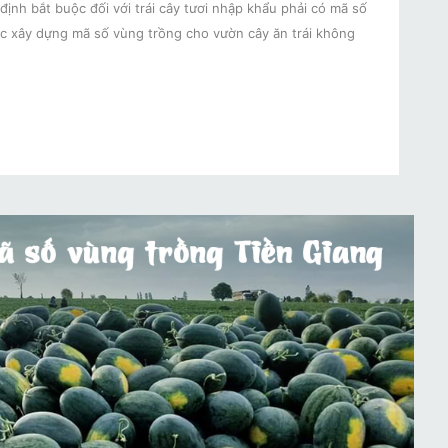
định bắt buộc đối với trái cây tươi nhập khẩu phải có mã số
c xây dựng mã số vùng trồng cho vườn cây ăn trái không