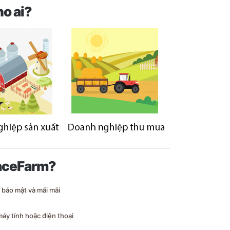
o ai?
raceFarm?
 bảo mật và mãi mãi
máy tính hoặc điện thoại