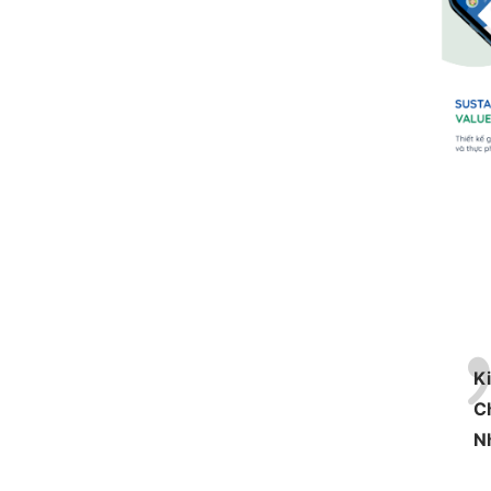
K
C
N