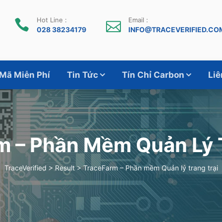
Hot Line :
Email :
028 38234179
INFO@TRACEVERIFIED.CO
 Mã Miễn Phí
Tin Tức
Tín Chỉ Carbon
Liê
m – Phần Mềm Quản Lý T
TraceVerified
>
Result
>
TraceFarm – Phần mềm Quản lý trang trại