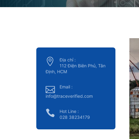
Địa chỉ :
112 Điện Biên Phủ, Tân
Định, HCM
Email :
info@traceverified.com
Hot Line :
028 38234179