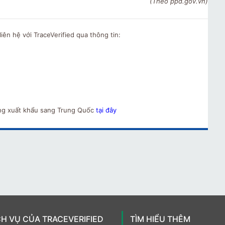
(Theo ppd.gov.vn)
iên hệ với TraceVerified qua thông tin:
ng xuất khẩu sang Trung Quốc
tại đây
CH VỤ CỦA TRACEVERIFIED
TÌM HIỂU THÊM