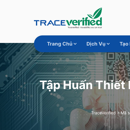
Trang Chủ
Dịch Vụ
Tạo
Tập Huấn Thiết
TraceVerified
>
Mã s