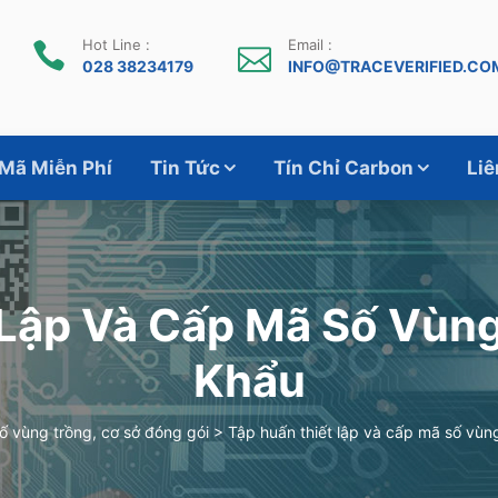
Hot Line :
Email :
028 38234179
INFO@TRACEVERIFIED.CO
 Mã Miễn Phí
Tin Tức
Tín Chỉ Carbon
Liê
 Lập Và Cấp Mã Số Vùng
Khẩu
ố vùng trồng, cơ sở đóng gói
>
Tập huấn thiết lập và cấp mã số vùng