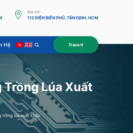
Địa chỉ :
M
112 ĐIỆN BIÊN PHỦ, TÂN ĐỊNH, HCM
n Hệ
 Trồng Lúa Xuất
 trồng lúa xuất khẩu