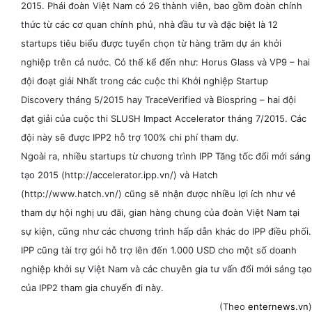
2015. Phái đoàn Việt Nam có 26 thành viên, bao gồm đoàn chính
thức từ các cơ quan chính phủ, nhà đầu tư và đặc biệt là 12
startups tiêu biểu được tuyển chọn từ hàng trăm dự án khởi
nghiệp trên cả nước. Có thể kể đến như: Horus Glass và VP9 – hai
đội đoạt giải Nhất trong các cuộc thi Khởi nghiệp Startup
Discovery tháng 5/2015 hay TraceVerified và Biospring – hai đội
đạt giải của cuộc thi SLUSH Impact Accelerator tháng 7/2015. Các
đội này sẽ được IPP2 hỗ trợ 100% chi phí tham dự.
Ngoài ra, nhiều startups từ chương trình IPP Tăng tốc đổi mới sáng
tạo 2015 (http://accelerator.ipp.vn/) và Hatch
(http://www.hatch.vn/) cũng sẽ nhận được nhiều lợi ích như vé
tham dự hội nghị ưu đãi, gian hàng chung của đoàn Việt Nam tại
sự kiện, cũng như các chương trình hấp dẫn khác do IPP điều phối.
IPP cũng tài trợ gói hỗ trợ lên đến 1.000 USD cho một số doanh
nghiệp khởi sự Việt Nam và các chuyên gia tư vấn đổi mới sáng tạo
của IPP2 tham gia chuyến đi này.
(Theo
enternews.vn
)