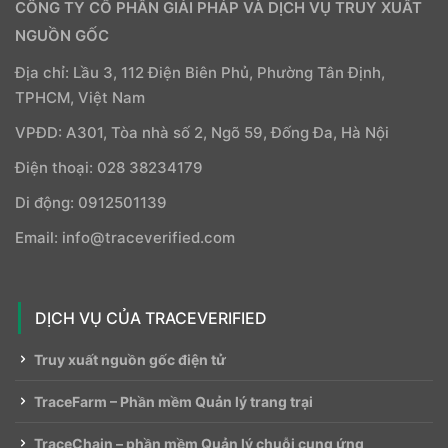
CÔNG TY CỔ PHẦN GIẢI PHÁP VÀ DỊCH VỤ TRUY XUẤT
NGUỒN GỐC
Địa chỉ: Lầu 3, 112 Điện Biên Phủ, Phường Tân Định,
TPHCM, Việt Nam
VPĐD: A301, Tòa nhà số 2, Ngõ 59, Đống Đa, Hà Nội
Điện thoại: 028 38234179
Di động: 0912501139
Email: info@traceverified.com
DỊCH VỤ CỦA TRACEVERIFIED
Truy xuất nguồn gốc điện tử
TraceFarm – Phần mềm Quản lý trang trại
TraceChain – phần mềm Quản lý chuỗi cung ứng