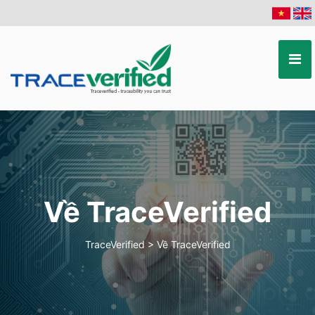
Về TraceVerified
TraceVerified
>
Về TraceVerified