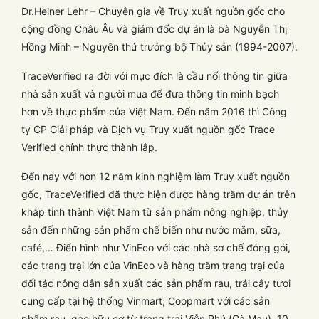
Dr.Heiner Lehr – Chuyên gia về Truy xuất nguồn gốc cho
cộng đồng Châu Âu và giám đốc dự án là bà Nguyễn Thị
Hồng Minh – Nguyên thứ trưởng bộ Thủy sản (1994-2007).
TraceVerified ra đời với mục đích là cầu nối thông tin giữa
nhà sản xuất và người mua để đưa thông tin minh bạch
hơn về thực phẩm của Việt Nam. Đến năm 2016 thì Công
ty CP Giải pháp và Dịch vụ Truy xuất nguồn gốc Trace
Verified chính thực thành lập.
Đến nay với hơn 12 năm kinh nghiệm làm Truy xuất nguồn
gốc, TraceVerified đã thực hiện được hàng trăm dự án trên
khắp tỉnh thành Việt Nam từ sản phẩm nông nghiệp, thủy
sản đến những sản phẩm chế biến như nước mắm, sữa,
café,… Điển hình như VinEco với các nhà sơ chế đóng gói,
các trang trại lớn của VinEco và hàng trăm trang trại của
đối tác nông dân sản xuất các sản phẩm rau, trái cây tươi
cung cấp tại hệ thống Vinmart; Coopmart với các sản
phẩm rau, gạo hữu cơ từ trang trại Viễn Phú (Cà Mau), 10