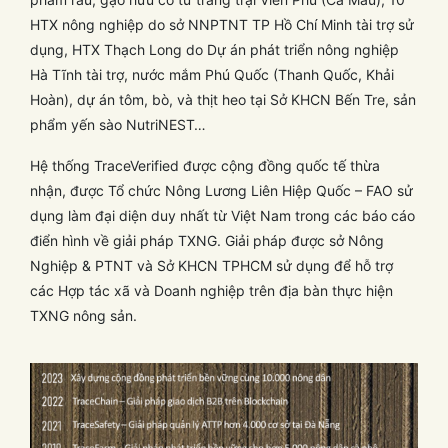
HTX nông nghiệp do sở NNPTNT TP Hồ Chí Minh tài trợ sử
dụng, HTX Thạch Long do Dự án phát triển nông nghiệp
Hà Tĩnh tài trợ, nước mắm Phú Quốc (Thanh Quốc, Khải
Hoàn), dự án tôm, bò, và thịt heo tại Sở KHCN Bến Tre, sản
phẩm yến sào NutriNEST…
Hệ thống TraceVerified được cộng đồng quốc tế thừa
nhận, được Tổ chức Nông Lương Liên Hiệp Quốc – FAO sử
dụng làm đại diện duy nhất từ Việt Nam trong các báo cáo
điển hình về giải pháp TXNG. Giải pháp được sở Nông
Nghiệp & PTNT và Sở KHCN TPHCM sử dụng để hỗ trợ
các Hợp tác xã và Doanh nghiệp trên địa bàn thực hiện
TXNG nông sản.